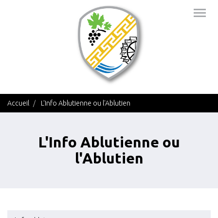
Aller
Togg
au
navig
contenu
principal
Accueil
L'Info Ablutienne ou l'Ablutien
L'Info Ablutienne ou
l'Ablutien