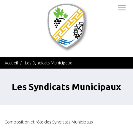
Aller
Togg
au
navig
contenu
principal
Accueil
Les Syndicats Municipaux
Les Syndicats Municipaux
Composition et rôle des Syndicats Municipaux